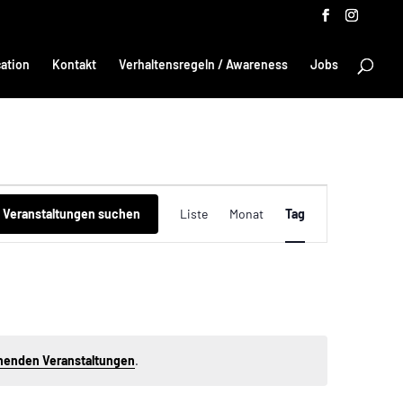
ation
Kontakt
Verhaltensregeln / Awareness
Jobs
Veranstaltung
Ansichten-
Veranstaltungen suchen
Liste
Monat
Tag
Navigation
henden Veranstaltungen
.